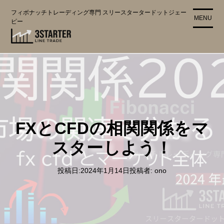
コ
フィボナッチトレーディング専門 スリースタータードットジェー
ン
MENU
ピー
テ
ン
ツ
に
ス
キ
ッ
プ
FXとCFDの相関関係をマ
スターしよう！
投稿日:
2024年1月14日
投稿者:
ono