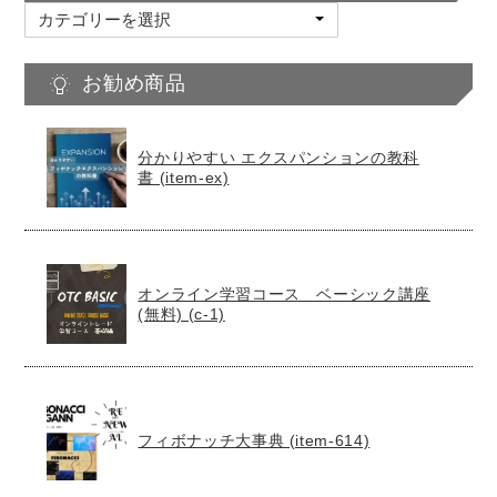
カ
テ
ゴ
お勧め商品
リ
ー
分かりやすい エクスパンションの教科
書 (item-ex)
オンライン学習コース ベーシック講座
(無料) (c-1)
フィボナッチ大事典 (item-614)