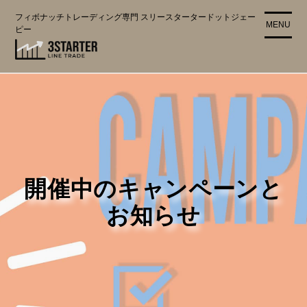
コ
フィボナッチトレーディング専門 スリースタータードットジェー
ン
MENU
ピー
テ
ン
ツ
に
ス
キ
ッ
プ
開催中のキャンペーンと
お知らせ