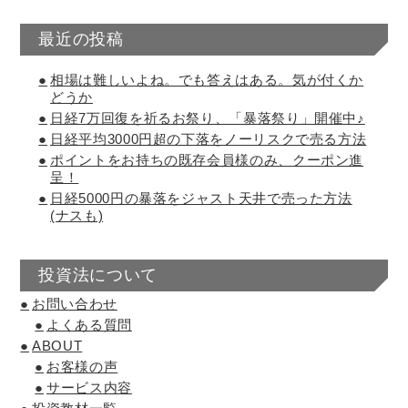
最近の投稿
相場は難しいよね。でも答えはある。気が付くか
どうか
日経7万回復を祈るお祭り、「暴落祭り」開催中♪
日経平均3000円超の下落をノーリスクで売る方法
ポイントをお持ちの既存会員様のみ、クーポン進
呈！
日経5000円の暴落をジャスト天井で売った方法
(ナスも)
投資法について
お問い合わせ
よくある質問
ABOUT
お客様の声
サービス内容