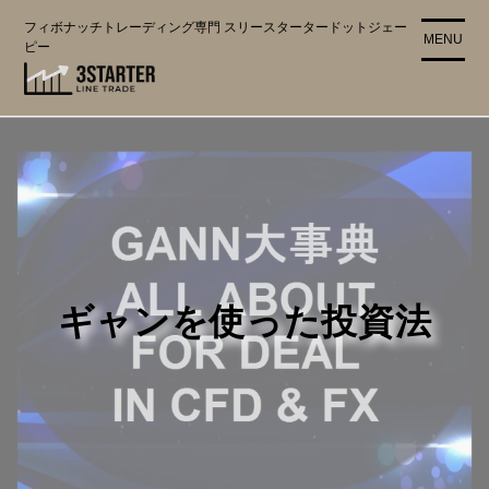
コ
フィボナッチトレーディング専門 スリースタータードットジェー
ン
MENU
ピー
テ
ン
ツ
に
ス
キ
ッ
プ
ギャンを使った投資法