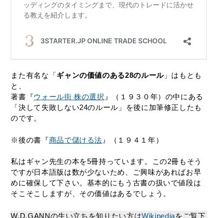
また有名な「
ギャンの価値のある28のルール
」はもとも
と、
著書『
ウォール街 株の選択
』（１９３０年）の中にある
「決して失敗しない24のルール」を後に加筆修正したも
のです。
※後の書『
商品で儲ける法
』（１９４１年）
私はギャン先生の本を5冊持っています。この2冊もそう
ですが日本語版は数が少ないため、ご興味があればお早
めに確保して下さい。基本的にもう古書の扱いで値段は
そこそこしますが、その価値はあるでしょう。
W.D.GANNの生い立ちを知りたい方は
Wikipedia
をご覧下