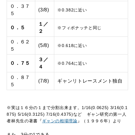
０．３７
(3/8)
※0.382に近い
５
１／
０．５
※フィボナッチと同じ
２
０．６２
(5/8)
※0.618に近い
５
３／
０．７５
※0.764に近い
４
０．８７
(7/8)
ギャンリトレースメント独自
５
※実は１６分の１まで分割出来ます。1/16(0.0625) 3/16(0.1
875) 5/16(0.3125) 7/16(0.4375)など
ギャン研究の第一人
者林先生の著書『
ギャンの相場理論
』（１９９６年）より
また、3分の1である