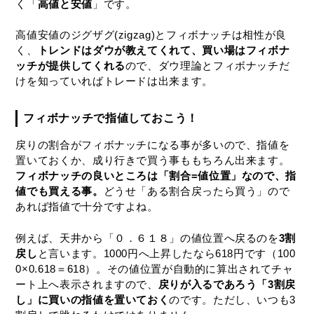
く「
高値と安値
」です。
高値安値のジグザグ(zigzag)とフィボナッチは相性が良
く、
トレンドはダウが教えてくれて、買い場はフィボナ
ッチが提供してくれる
ので、ダウ理論とフィボナッチだ
けを知っていればトレードは出来ます。
フィボナッチで指値しておこう！
戻りの割合がフィボナッチになる事が多いので、指値を
置いておくか、成り行きで買う事ももちろん出来ます。
フィボナッチの良いところは「割合=値位置」なので、指
値でも買える事。
どうせ「ある割合戻ったら買う」ので
あれば指値で十分ですよね。
例えば、天井から「０．６１８」の値位置へ戻るのを
3割
戻し
と言います。1000円へ上昇したなら618円です（100
0×0.618＝618）。その値位置が自動的に算出されてチャ
ート上へ表示されますので、
戻りが入るであろう「3割戻
し」に買いの指値を置いておく
のです。ただし、いつも3