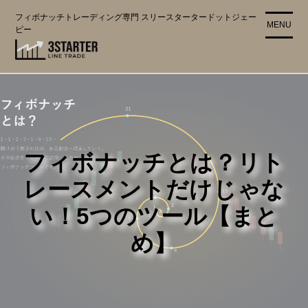
コ
フィボナッチトレーディング専門 スリースタータードットジェー
ン
MENU
ピー
テ
ン
ツ
に
ス
キ
ッ
プ
フィボナッチとは？リト
レースメントだけじゃな
い！5つのツール【まと
め】