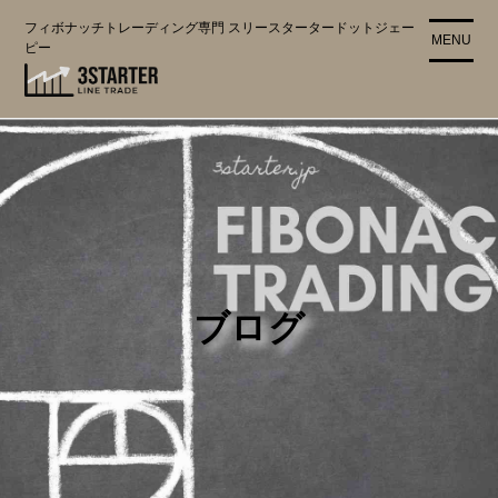
コ
フィボナッチトレーディング専門 スリースタータードットジェー
ン
MENU
ピー
テ
ン
ツ
に
ス
キ
ッ
プ
ブログ