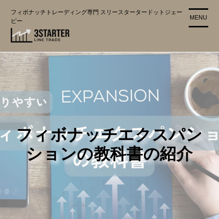
コ
フィボナッチトレーディング専門 スリースタータードットジェー
ン
MENU
ピー
テ
ン
ツ
に
ス
キ
ッ
プ
フィボナッチエクスパン
ションの教科書の紹介