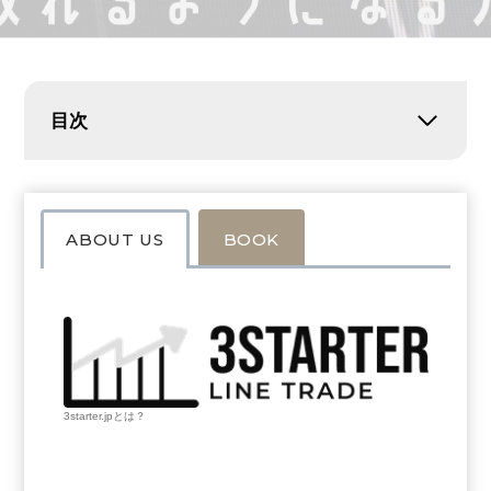
目次
ABOUT US
BOOK
3starter.jpとは？