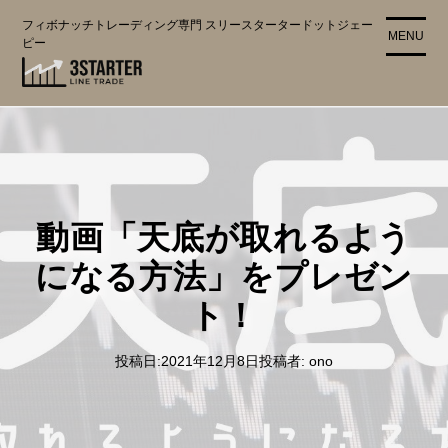
コ
フィボナッチトレーディング専門 スリースタータードットジェー
ン
MENU
ピー
テ
ン
ツ
に
ス
キ
ッ
プ
動画「天底が取れるよう
になる方法」をプレゼン
ト！
投稿日:
2021年12月8日
投稿者:
ono