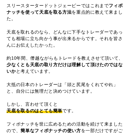
スリースタータードットジェーピーではこれまで
フィボ
ナッチを使って天底を取る方法
を重点的に教えて来まし
た。
天底を取れるのなら、どんなに下手なトレーダーであっ
ても相場に立ち向かう事が出来るからです。それを皆さ
んにお伝えしたかった。
約10年間、僭越ながらもトレードを教えさせて頂いて、
少なくとも天底の取り方だけは理解して頂けたのではな
いか
と考えています。
大抵の日本のトレーダーは「頭と尻尾をくれてやれ」
と、自分には無理だと決めつけています。
しかし、言わせて頂くと
天底を取るのはとても簡単
です。
フィボナッチを世に広めるための活動を続けて来ました
ので、
簡単なフィボナッチの使い方
を一部だけですがご