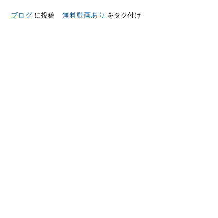
ブログ
に投稿
無料動画あり
をタグ付け
3starter.jpとは？
フィボナッチとギャンを使ったライントレードを提唱し続
けています
。