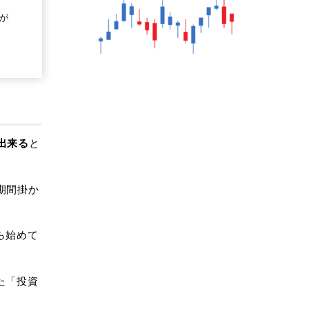
が
出来る
と
期間掛か
ら始めて
た「投資