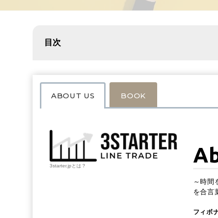
目次
ABOUT US
BOOK
Ab
3starter.jpとは？
～時間
を合言
フィボ