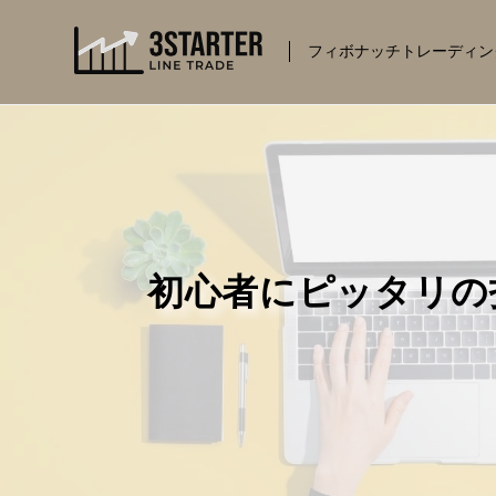
コ
ン
フィボナッチトレーディン
テ
ン
ツ
に
ス
キ
ッ
プ
初心者にピッタリの