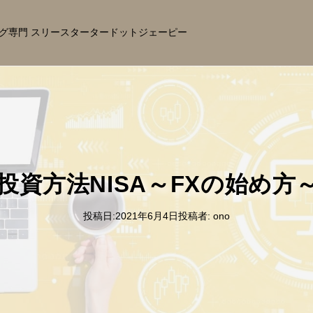
グ専門 スリースタータードットジェーピー
投資方法NISA～FXの始め方
投稿日:
2021年6月4日
投稿者:
ono