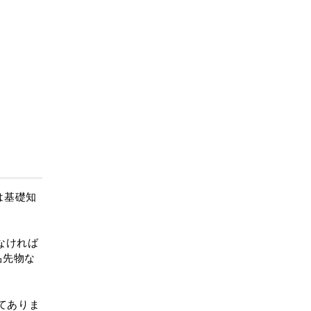
GETTING STARTED
▶
量産型になるな。FX勉強法
の正解は？
▶
フィボナッチを使いこなせ
ない理由
は基礎知
▶
フィボナッチとは？
▶
フィボナッチの一番簡単な
なければ
投資法？
品先物な
▶
ギャンを使った投資法
てありま