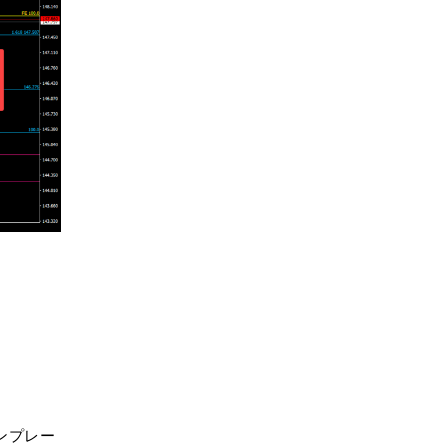
FIBONACCI TOOLS
▶
フィボナッチリトレースメ
ントの引き方
▶
フィボナッチエクスパンシ
ョンの引き方・使い方
▶
フィボナッチチャネルの引
き方
▶
フィボナッチファンの引き
ンプレー
方