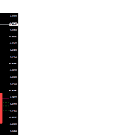
▶
時間軸とローソク足 – 自分
の時間軸を決める方法
▶
短期トレードと長期トレー
ド、どちらを選ぶ？
▶
トレード手法の種類と自分
のスタイルの探し方
▶
エントリーとエグジットの
難しさ
▶
指標の種類＋目から鱗のSM
Aセットアップ
▶
逆張り向きな指標「3RCI」
はどう？
▶
指標を使わないトレード
▶
ダウ理論の基本と応用