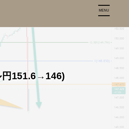
MENU
51.6→146)