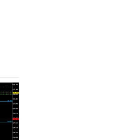
GETTING STARTED
▶
量産型になるな。FX勉強法
の正解は？
▶
フィボナッチを使いこなせ
ない理由
▶
フィボナッチとは？
▶
フィボナッチの一番簡単な
投資法？
▶
ギャンを使った投資法