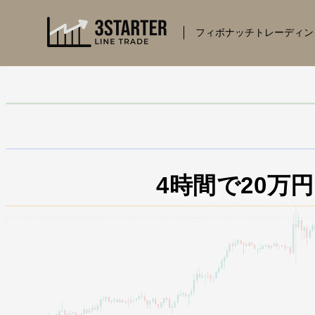
コ
ン
フィボナッチトレーディン
テ
ン
ツ
に
ス
キ
ッ
プ
4時間で20万円