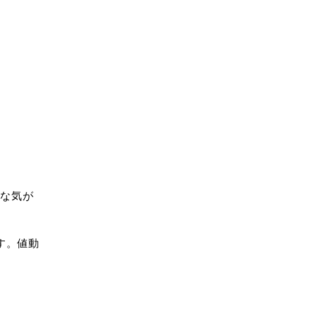
▶
フィボナッチリトレースメ
ント応用編
▶
ギャンファン・ギャンスク
エアの引き方
▶
ギャンの価値のある28のル
ール検証
うな気が
す。値動
TRADE BASICS