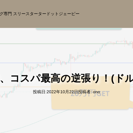
グ専門 スリースタータードットジェーピー
、コスパ最高の逆張り！(ドル円1
投稿日:
2022年10月22日
投稿者:
ono