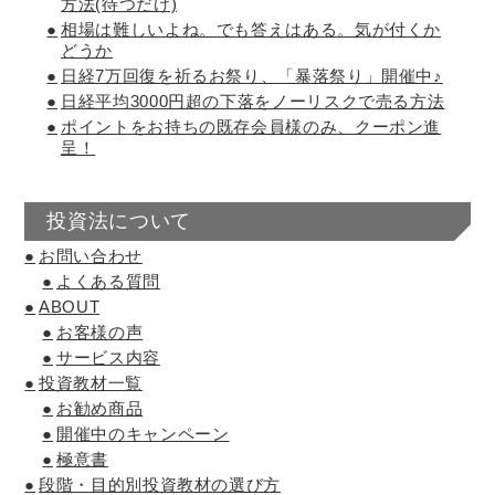
方法(待つだけ)
相場は難しいよね。でも答えはある。気が付くか
どうか
日経7万回復を祈るお祭り、「暴落祭り」開催中♪
日経平均3000円超の下落をノーリスクで売る方法
ポイントをお持ちの既存会員様のみ、クーポン進
呈！
投資法について
お問い合わせ
よくある質問
ABOUT
お客様の声
サービス内容
投資教材一覧
お勧め商品
開催中のキャンペーン
極意書
段階・目的別投資教材の選び方