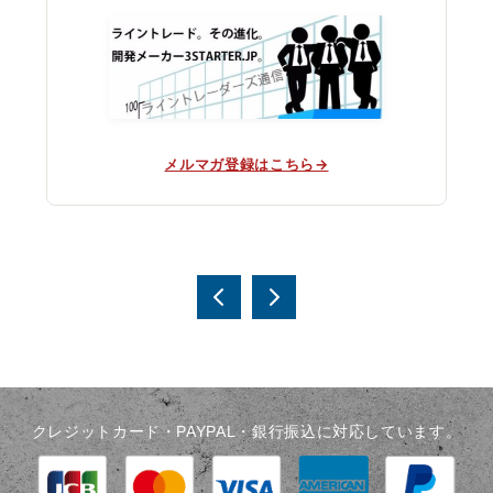
メルマガ登録はこちら→
投
稿
なぜ
なぜ
フィ
オン
ナ
ボナ
ライ
ビ
ッチ
ンス
なの
クー
クレジットカード・PAYPAL・銀行振込に対応しています。
ゲ
か｜
ルな
ー
水平
のか