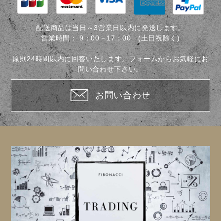
線と
（フ
シ
の違
ィボ
ョ
い
習得
配送商品は当日～3営業日以内に発送します。
が失
ン
営業時間：
9：00－17：00 (土日祝除く)
敗す
るパ
原則24時間以内に回答いたします。フォームからお気軽にお
ター
問い合わせ下さい。
ン）
お問い合わせ