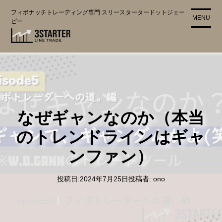
コ
フィボナッチトレーディング専門 スリースタータードットジェー
ン
MENU
ピー
テ
ン
ツ
に
ス
キ
ッ
プ
なぜギャンなのか（本当
のトレンドラインはギャ
ンファン）
投稿日:
2024年7月25日
投稿者:
ono