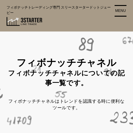
コ
フィボナッチトレーディング専門 スリースタータードットジェー
ン
MENU
ピー
テ
ン
ツ
に
ス
キ
ッ
フィボナッチチャネル
プ
フィボナッチチャネルについての記
事一覧です。
フィボナッチチャネルはトレンドを認識する時に便利な
ツールです。