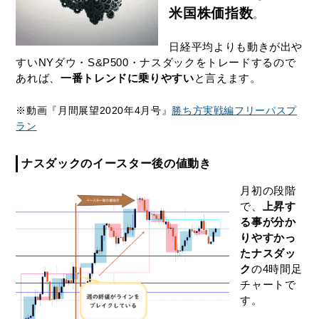
米国株価指数
。
日経平均よりも動きが出や
すいNYダウ・S&P500・ナスダックをトレードするので
あれば、
一番トレンドに乗りやすい
と言えます。
※動画『月間展望2020年4月号』
勝ち方実戦編フリーパスプ
ラン
ナスダックのイースター後の値動き
月初の段階
で、
上昇す
る事が分か
りやすかっ
たナスダッ
ク
の4時間足
チャートで
す。