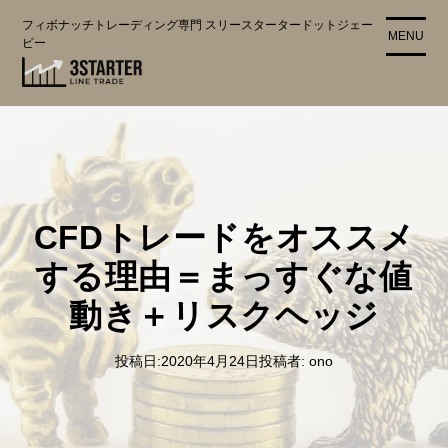
コ
フィボナッチトレーディング専門 スリースタータードットジェー
ン
MENU
ピー
テ
ン
ツ
に
ス
キ
ッ
プ
CFDトレードをオススメ
する理由＝まっすぐな値
動き＋リスクヘッジ
投稿日:
2020年4月24日
投稿者:
ono