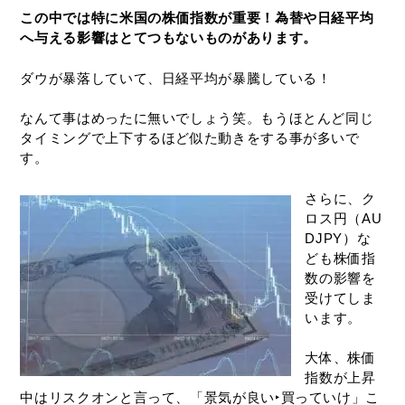
この中では特に米国の株価指数が重要！
為替や日経平均
へ与える影響は
とてつもないものがあります。
ダウが暴落していて、日経平均が暴騰している！
なんて事はめったに無いでしょう笑。もうほとんど同じ
タイミングで上下するほど似た動きをする事が多いで
す。
さらに、ク
ロス円（AU
DJPY）な
ども株価指
数の影響を
受けてしま
います。
大体、株価
指数が上昇
中はリスクオンと言って、「景気が良い‣買っていけ」こ