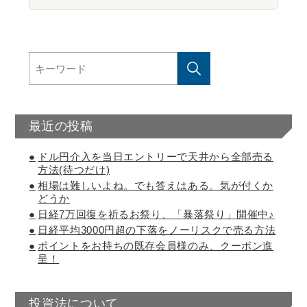
最近の投稿
ドル円介入を当日エントリーで天井から全部売る
方法(待つだけ)
相場は難しいよね。でも答えはある。気が付くか
どうか
日経7万回復を祈るお祭り、「暴落祭り」開催中♪
日経平均3000円超の下落をノーリスクで売る方法
ポイントをお持ちの既存会員様のみ、クーポン進
呈！
投資法について