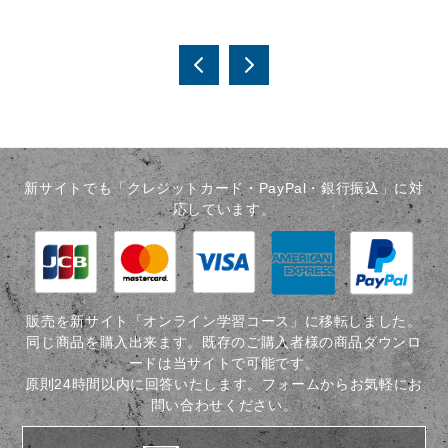
投
稿
水平
本当
線を
は教
ナ
なぜ
えた
ビ
その
くな
値位
い相
新サイトでも「クレジットカード・PayPal・銀行振込」に対
ゲ
置に
場分
応しています。
ー
引く
析の
の
秘訣3
シ
か？
つ～
ョ
考え
天底
た事
を正
ン
販売を新サイト「オンライン学習コース」に移転しました。
はあ
確に
同じ商品を購入出来ます。既存のご購入者様の商品ダウンロ
りま
読め
ードは当サイトで可能です。
すか
る～
原則24時間以内に回答いたします。フォームからお気軽にお
【vs
問い合わせください。
仕込
み】