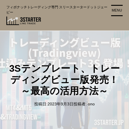
コ
フィボナッチトレーディング専門 スリースタータードットジェー
ン
MENU
ピー
テ
ン
ツ
に
ス
キ
ッ
プ
3Sテンプレート、トレー
ディングビュー版発売！
～最高の活用方法～
投稿日:
2023年9月3日
投稿者:
ono