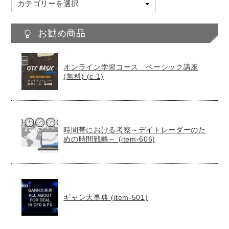
カ
テ
ゴ
お勧め商品
リ
ー
オンライン学習コース ベーシック講座
(無料) (c-1)
時間帯における考察～デイトレーダーのた
めの時間戦略～ (item-606)
ギャン大事典 (item-501)