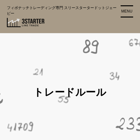
コ
フィボナッチトレーディング専門 スリースタータードットジェー
ン
MENU
ピー
テ
ン
ツ
に
ス
キ
ッ
プ
トレードルール