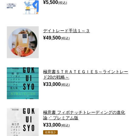
¥5,500
(税込)
売り切れ
本
デイトレード手法１～３
セット
¥49,500
(税込)
勝ち方実戦編特集☆
クラシック教材
極意書ＳＴＲＡＴＥＧＩＥＳ～ライントレー
ド20の戦略～
¥33,000
(税込)
極意書 フィボナッチトレーディングの進化
論⋰ プレミアム版
¥33,000
(税込)
在庫僅少