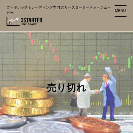
コ
フィボナッチトレーディング専門 スリースタータードットジェー
ン
MENU
ピー
テ
ン
ツ
に
ス
キ
ッ
プ
売り切れ