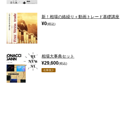
新！相場の絡繰り＋動画トレード基礎講座
¥0
(税込)
相場大事典セット
¥29,600
(税込)
在庫僅少
クレジットカード・PAYPAL・銀行振込に対応しています。