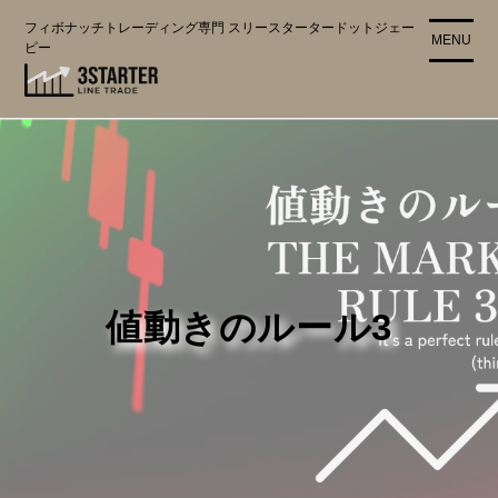
コ
フィボナッチトレーディング専門 スリースタータードットジェー
ン
MENU
ピー
テ
ン
ツ
に
ス
キ
ッ
プ
値動きのルール3