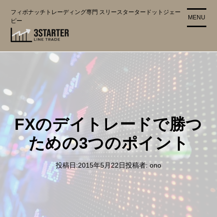
コ
フィボナッチトレーディング専門 スリースタータードットジェー
ン
MENU
ピー
テ
ン
ツ
に
ス
キ
ッ
プ
FXのデイトレードで勝つ
ための3つのポイント
投稿日:
2015年5月22日
投稿者:
ono