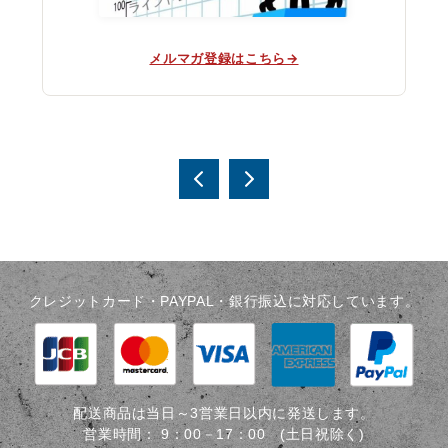
メルマガ登録はこちら→
投
稿
相場
33個
分析
のル
ナ
法～
ール
ビ
如何
と鉄
にし
板の
クレジットカード・PAYPAL・銀行振込に対応しています。
ゲ
て相
ルー
ー
場通
ル7個
りに
(動
シ
読む
画)
ョ
か～
配送商品は当日～3営業日以内に発送します。
ン
営業時間：
9：00－17：00 (土日祝除く)