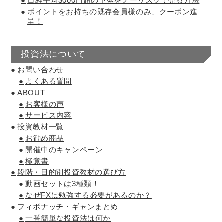
日経平均3000円超の下落をノーリスクで売る方法
ポイントをお持ちの既存会員様のみ、クーポン進
呈！
投資法について
お問い合わせ
よくある質問
ABOUT
お客様の声
サービス内容
投資教材一覧
お勧め商品
開催中のキャンペーン
極意書
段階・目的別投資教材の選び方
動画セットは3種類！
なぜFXは勉強する必要があるのか？
フィボナッチ・ギャンまとめ
一番簡単な投資法は何か