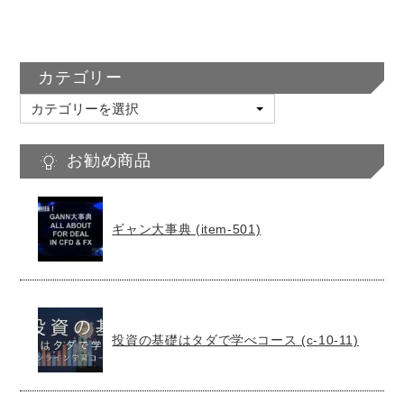
カテゴリー
カ
テ
ゴ
お勧め商品
リ
ー
ギャン大事典 (item-501)
投資の基礎はタダで学べコース (c-10-11)