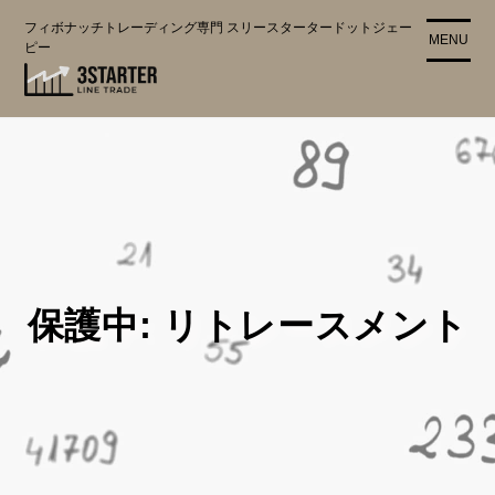
コ
フィボナッチトレーディング専門 スリースタータードットジェー
ン
MENU
ピー
テ
ン
ツ
に
ス
キ
ッ
プ
保護中: リトレースメント